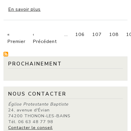
sur A contre-courant: Eglise persécuté
En savoir plus
PAGINATION
«
‹
…
106
107
108
1
Première page
Page précédente
Premier
Précédent
PROCHAINEMENT
NOUS CONTACTER
Église Protestante Baptiste
24, avenue d'Évian
74200 THONON-LES-BAINS
Tél. 06 63 48 77 98
Contacter le conseil