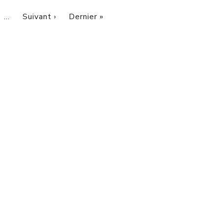
Page suivante
Dernière page
…
Suivant ›
Dernier »