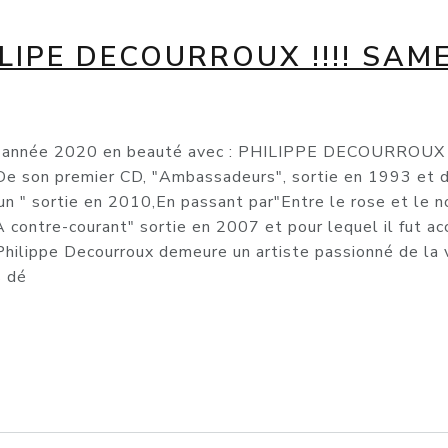
IPE DECOURROUX !!!! SAME
année 2020 en beauté avec : PHILIPPE DECOURROUX qui
.De son premier CD, "Ambassadeurs", sortie en 1993 et d'
un " sortie en 2010,En passant par"Entre le rose et le no
 contre-courant" sortie en 2007 et pour lequel il fut a
hilippe Decourroux demeure un artiste passionné de la vi
s dé
e DECOURROUX !!!! Samedi 18 Janvier à 20h00