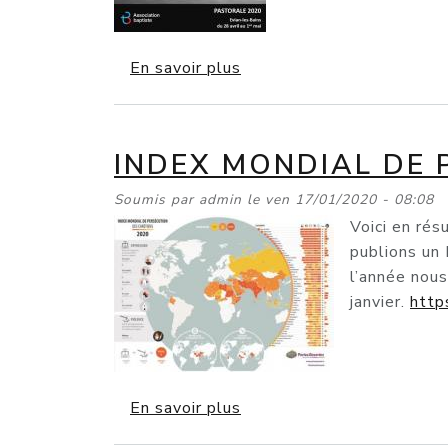
sur Pastorale Evian 2020
En savoir plus
INDEX MONDIAL DE 
Soumis par
admin
le
ven 17/01/2020 - 08:08
Voici en ré
publions un 
l’année nou
janvier.
http
sur Index Mondial de Per
En savoir plus