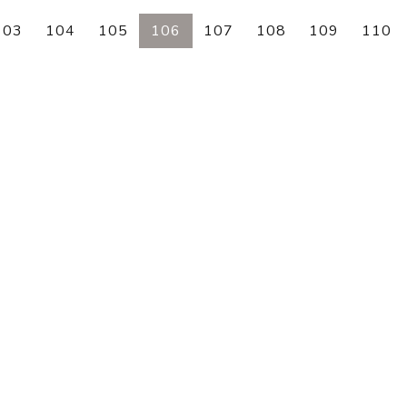
e
103
104
105
106
107
108
109
110