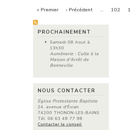
PAGINATION
Première page
Page précédent
« Premier
‹ Précédent
…
102
PROCHAINEMENT
Samedi 08 Aout à
13h30
Aumônerie : Culte à la
Maison d'Arrêt de
Bonneville
NOUS CONTACTER
Église Protestante Baptiste
24, avenue d'Évian
74200 THONON-LES-BAINS
Tél. 06 63 48 77 98
Contacter le conseil