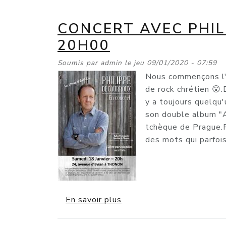
CONCERT AVEC PHILL
20H00
Soumis par
admin
le
jeu 09/01/2020 - 07:59
Nous commençons l'
de rock chrétien 😮
y a toujours quelqu'
son double album "A
tchèque de Prague.P
des mots qui parfoi
sur Concert avec Phillip
En savoir plus