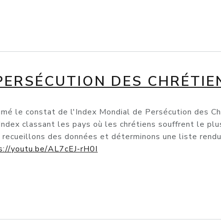
PERSÉCUTION DES CHRÉTIE
sumé le constat de l'Index Mondial de Persécution des C
Index classant les pays où les chrétiens souffrent le plu
s recueillons des données et déterminons une liste rend
s://youtu.be/AL7cEJ-rH0I
sécution des Chrétiens en 2020