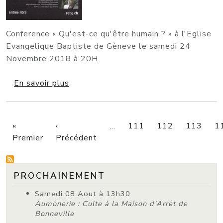
Conference « Qu'est-ce qu'être humain ? » à l'Eglise
Evangelique Baptiste de Gèneve le samedi 24
Novembre 2018 à 20H.
sur Conference « Qu'est-ce qu'être hum
En savoir plus
PAGINATION
«
‹
…
111
112
113
1
Première page
Page précédente
Premier
Précédent
PROCHAINEMENT
Samedi 08 Aout à 13h30
Aumônerie : Culte à la Maison d'Arrêt de
Bonneville