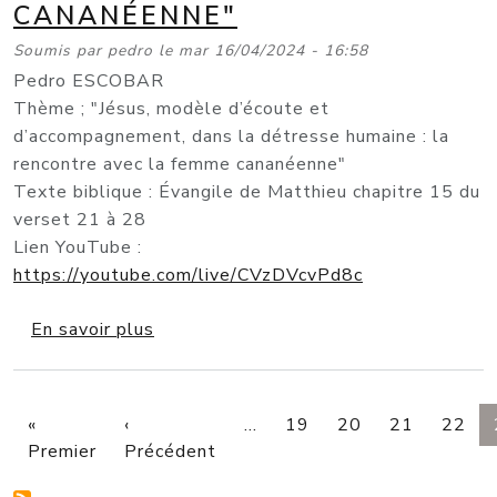
CANANÉENNE"
Soumis par
pedro
le
mar 16/04/2024 - 16:58
Pedro ESCOBAR
Thème ; "Jésus, modèle d’écoute et
d’accompagnement, dans la détresse humaine : la
rencontre avec la femme cananéenne"
Texte biblique : Évangile de Matthieu chapitre 15 du
verset 21 à 28
Lien YouTube :
https://youtube.com/live/CVzDVcvPd8c
sur "Jésus, modèle d’écoute et d’acco
En savoir plus
PAGINATION
«
‹
…
19
20
21
22
Première page
Page précédente
Premier
Précédent