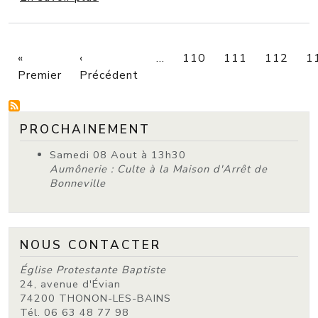
PAGINATION
«
‹
…
110
111
112
1
Première page
Page précédente
Premier
Précédent
PROCHAINEMENT
Samedi 08 Aout à 13h30
Aumônerie : Culte à la Maison d'Arrêt de
Bonneville
NOUS CONTACTER
Église Protestante Baptiste
24, avenue d'Évian
74200 THONON-LES-BAINS
Tél. 06 63 48 77 98